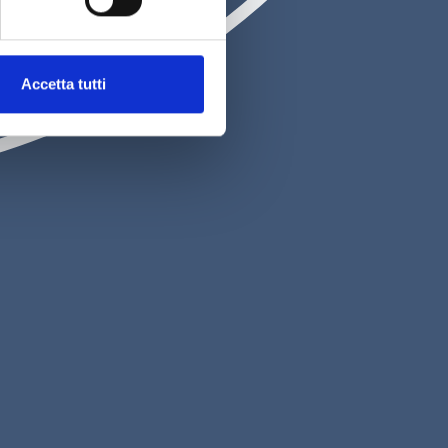
22h
€ 250,00
Accetta tutti
Scopri
oppia
i Guazzi
Accessibilità
Modello di Organizzazione e Gestione
rato
OSSERVATORIO SQNPI
olicy & Terms of Use