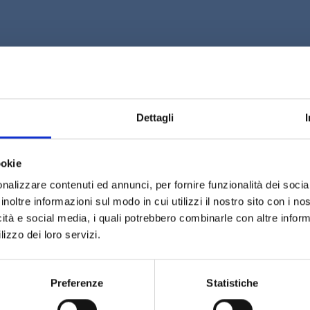
Dettagli
Experience Cuore del
Monferrato
ookie
Introduzione a Bricco dei Guazzi e
U
nalizzare contenuti ed annunci, per fornire funzionalità dei socia
degustazione di tre vini
e
inoltre informazioni sul modo in cui utilizzi il nostro sito con i n
t
icità e social media, i quali potrebbero combinarle con altre inform
lizzo dei loro servizi.
Preferenze
Statistiche