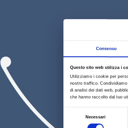
Consenso
Experience Sguardo al
Piemonte
Questo sito web utilizza i c
Visita a Bricco dei Guazzi e
Utilizziamo i cookie per perso
degustazione di cinque vini
nostro traffico. Condividiamo 
di analisi dei dati web, pubbl
che hanno raccolto dal tuo uti
Selezione
Necessari
del
consenso