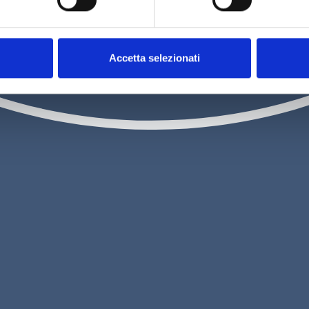
1h 30m
€ 25,00
Accetta selezionati
Scopri
persona
c
Bricco de
Contatti
Il Monfer
Privacy P