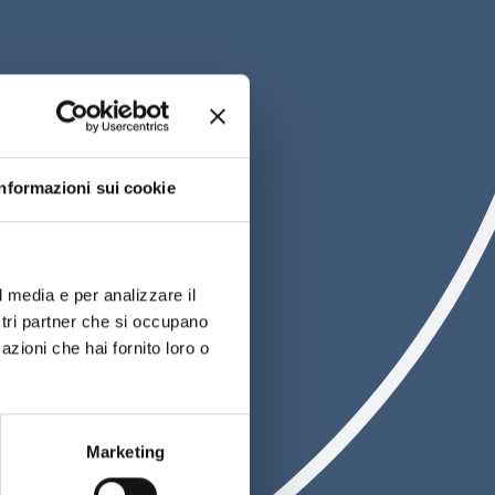
Informazioni sui cookie
Fuga enogastronomica per
due
n soggiorno romantico tra
l media e per analizzare il
leganza, grandi vini e specialità del
ostri partner che si occupano
erritorio
azioni che hai fornito loro o
Marketing