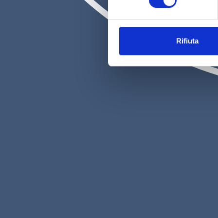
2h
€ 37,00
Rifiuta
Scopri
persona
Bricco dei Guazzi - 15030 Olivola (AL)
Via Vittorio Veneto, 23
15030 Olivola (AL)
Telefono: +39 347 237 5932
E-mail
info@briccodeiguazzi.it